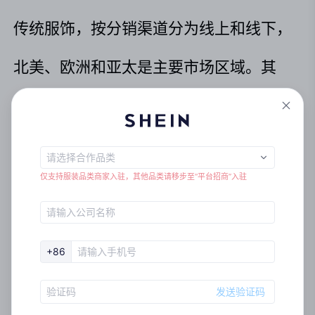
传统服饰，按分销渠道分为线上和线下，
北美、欧洲和亚太是主要市场区域。其
中，
北美婚纱礼服市场贡献了最大份额
。
美国市场的婚纱礼服销售规模约占全球市
仅支持服装品类商家入驻，其他品类请移步至“平台招商”入驻
场份额的
44.16%
。在欧洲区域，德国、
法国、意大利、波兰、西班牙和罗马尼亚
+86
是欧洲婚纱购买力最大的前6个市场。
发送验证码