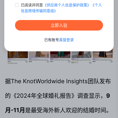
已阅读并同意
《
供应商个人信息保护政策
》
《
个⼈
信息跨境传输同意函
》
立即入驻
已有账号
直接登录
据The KnotWorldwide Insights团队发布
的《2024年全球婚礼报告》调查显示，
9
月-11月
是最受海外新人欢迎的结婚时间。