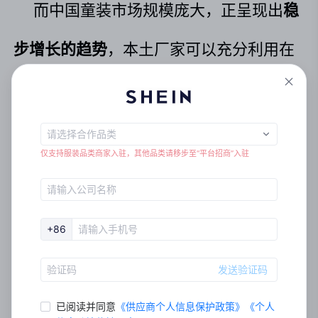
而中国童装市场规模庞大，正呈现出
稳
步增长的趋势
，本土厂家可以充分利用在
线购物和跨境电商的机遇，将产品送到更
广阔的市场，在出海的过程中，可以把握
仅支持服装品类商家入驻，其他品类请移步至“平台招商”入驻
自身的供应链优势，精准把握目标市场，
打造产品差异化。
+86
发送验证码
已阅读并同意
《
供应商个人信息保护政策
》
《
个⼈