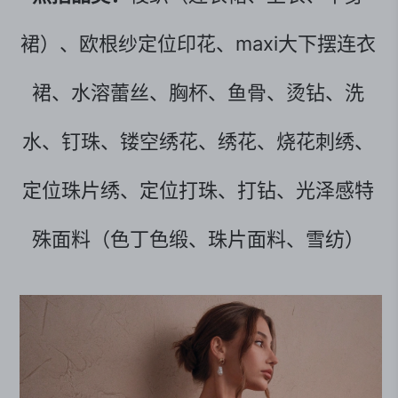
裙）、欧根纱定位印花、maxi大下摆连衣
裙、水溶蕾丝、胸杯、鱼骨、烫钻、洗
水、钉珠、镂空绣花、绣花、烧花刺绣、
定位珠片绣、定位打珠、打钻、光泽感特
殊面料（色丁色缎、珠片面料、雪纺）