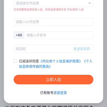
仅支持服装品类商家入驻，其他品类请移步至“平台招商”入驻
现诚邀各位供应商发挥自身所长，加入
+86
我们，为SHEIN自营的各个时尚品牌店铺
发送验证码
提供高品质、高性价比的时尚产品，携手
已阅读并同意
《
供应商个人信息保护政策
》
《
个⼈
信息跨境传输同意函
》
实现合作共赢。若你身边有擅长
女装品类
立即入驻
供应
的伙伴，不妨
转发
这篇文章，为他们
已有账号
直接登录
带来优质商机，SHEIN期待未来能与各位