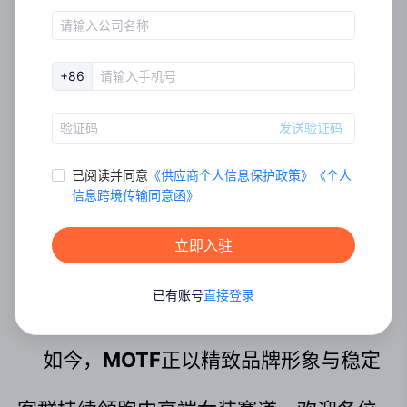
超120万
，深受女性用户的喜爱。
+86
发送验证码
已阅读并同意
《
供应商个人信息保护政策
》
《
个⼈
信息跨境传输同意函
》
立即入驻
已有账号
直接登录
如今，
MOTF
正以精致品牌形象与稳定