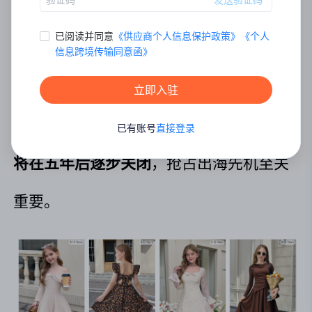
如今，童装产业出海已成行业趋势，中
已阅读并同意
《
供应商个人信息保护政策
》
《
个⼈
国厂家凭借
成熟的供应链体系、灵活的柔
信息跨境传输同意函
》
性生产能力
，有着天然优势，但需注意的
立即入驻
是，罗兰贝格报告指出童装市场机会窗口
已有账号
直接登录
将在五年后逐步关闭
，抢占出海先机至关
重要。