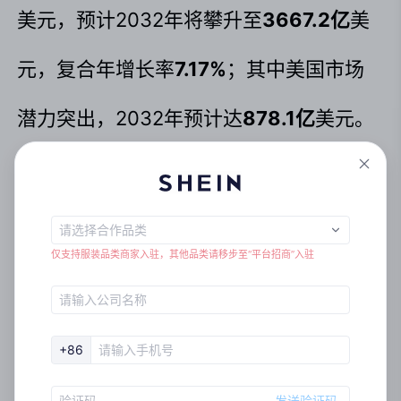
美元，预计2032年将攀升至
3667.2亿
美
元，复合年增长率
7.17%
；其中美国市场
潜力突出，2032年预计达
878.1亿
美元。
同时，
线上渠道成为重要增长极
，2023-
2029年童装在线销售复合年增长率预计达
仅支持服装品类商家入驻，其他品类请移步至“平台招商”入驻
7.8%，消费者更倾向
通过电商平台选购童
装
，市场需求与消费习惯的变化，为童装
+86
商家带来新的增长空间。
发送验证码