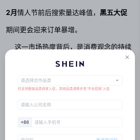
2月
情人节前后搜索量达峰值，
黑五大促
期间更会迎来订单暴增。
这一市场热度背后，是消费观念的持续
开放，年轻群体主导下，情趣内衣成为自
我表达的个性化载体，线上渠道以
63%
的
仅支持服装品类商家入驻，其他品类请移步至“平台招商”入驻
占比重构消费场景。我国作为全球情趣内
衣头部生产国，占据
60%-80%
的全球产
+86
能，
成熟的供应链体系
为商家出海奠定了
发送验证码