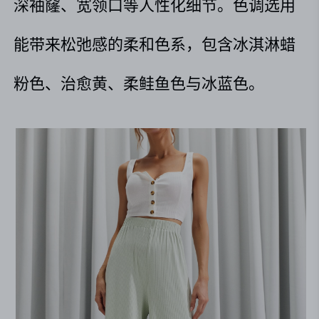
深袖窿、宽领口等人性化细节。色调选用
能带来松弛感的柔和色系，包含冰淇淋蜡
粉色、治愈黄、柔鲑鱼色与冰蓝色。